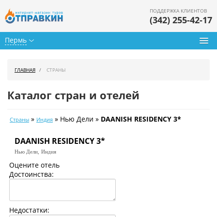
ПОДДЕРЖКА КЛИЕНТОВ
(342) 255-42-17
Пермь
Туры из Перми
ГЛАВНАЯ
СТРАНЫ
Подбор тура
Каталог стран и отелей
Горящие туры
»
» Нью Дели »
DAANISH RESIDENCY 3*
Страны
Индия
Календарь туров
DAANISH RESIDENCY 3*
Цены дня
Нью Дели,
Индия
Страны
Оцените отель
Достоинства:
Как купить
О нас
Недостатки: