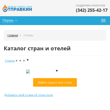
ПОДДЕРЖКА КЛИЕНТОВ
(342) 255-42-17
Пермь
Туры из Перми
ГЛАВНАЯ
СТРАНЫ
Подбор тура
Каталог стран и отелей
Горящие туры
» » »
*
Страны
Календарь туров
*
Цены дня
Найти туры в этот отель
Страны
Как купить
Добавить свой отзыв об этом отеле
О нас