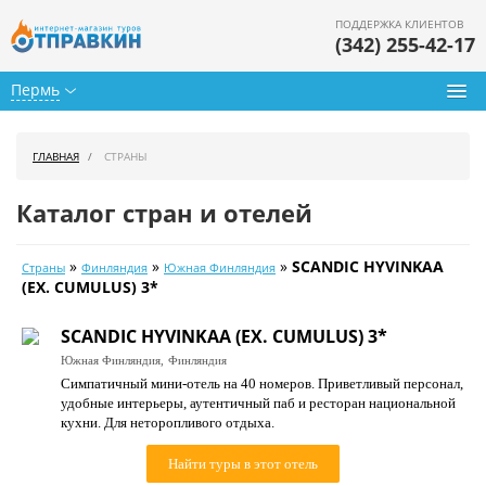
ПОДДЕРЖКА КЛИЕНТОВ
(342) 255-42-17
Пермь
Туры из Перми
ГЛАВНАЯ
СТРАНЫ
Подбор тура
Каталог стран и отелей
Горящие туры
»
»
»
SCANDIC HYVINKAA
Страны
Финляндия
Южная Финляндия
Календарь туров
(EX. CUMULUS) 3*
Цены дня
SCANDIC HYVINKAA (EX. CUMULUS) 3*
Южная Финляндия,
Финляндия
Страны
Симпатичный мини-отель на 40 номеров. Приветливый персонал,
удобные интерьеры, аутентичный паб и ресторан национальной
Как купить
кухни. Для неторопливого отдыха.
О нас
Найти туры в этот отель