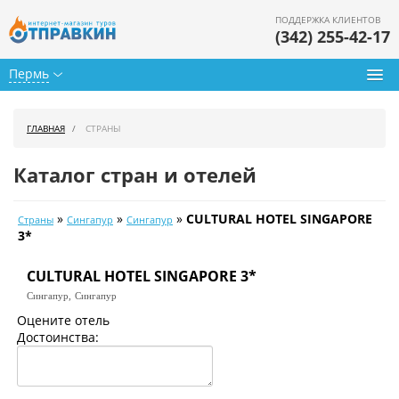
ПОДДЕРЖКА КЛИЕНТОВ
(342) 255-42-17
Пермь
Туры из Перми
ГЛАВНАЯ
СТРАНЫ
Подбор тура
Каталог стран и отелей
Горящие туры
»
»
»
CULTURAL HOTEL SINGAPORE
Страны
Сингапур
Сингапур
Календарь туров
3*
Цены дня
CULTURAL HOTEL SINGAPORE 3*
Сингапур,
Сингапур
Страны
Оцените отель
Достоинства:
Как купить
О нас