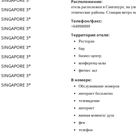
Расположение:
отель расположен в Сингапуре, на ули
этнические районы. Станция метро на
Телефон/факс:
+64998999
Территория отеля:
Ресторан
бар
бизнес-центр
конференц-залы
фитнес зал
В номере:
Обслуживание номеров
интернет бесплатно
телевидение
интернет
ванная комната/ душ
фен
телефон