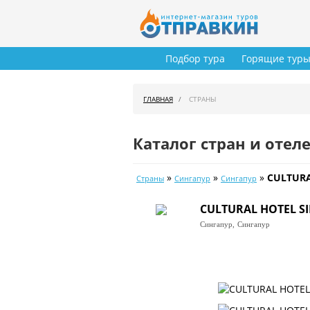
Подбор тура
Горящие тур
ГЛАВНАЯ
СТРАНЫ
Каталог стран и отел
»
»
»
CULTURA
Страны
Сингапур
Сингапур
CULTURAL HOTEL S
Сингапур,
Сингапур