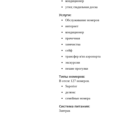
кондиционер
утюг, гладильная доска
Услуги:
Обслуживание номеров
интернет
кондиционер
прачечная
химчистка
сейф
трансфер в/из аэропорта
экскурсии
пешие прогулки
Типы номеров:
В отеле 127 номеров.
Superior
делюкс
семейные номера
Система питания:
Завтрак