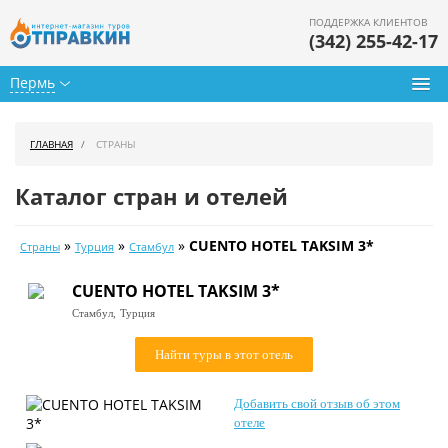
ПОДДЕРЖКА КЛИЕНТОВ
(342) 255-42-17
Пермь
Туры из Перми
ГЛАВНАЯ
СТРАНЫ
Подбор тура
Каталог стран и отелей
Горящие туры
»
»
»
CUENTO HOTEL TAKSIM 3*
Страны
Турция
Стамбул
Календарь туров
CUENTO HOTEL TAKSIM 3*
Цены дня
Стамбул,
Турция
Страны
Найти туры в этот отель
Как купить
Добавить свой отзыв об этом
О нас
отеле