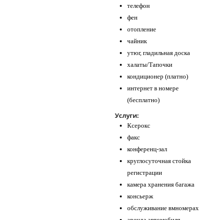
телефон
фен
отопление
чайник
утюг, гладильная доска
халаты/Тапочки
кондиционер (платно)
интернет в номере
(бесплатно)
Услуги:
Ксерокс
факс
конференц-зал
круглосуточная стойка
регистрации
камера хранения багажа
консьерж
обслуживание вмномерах
аренда автомобиля