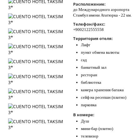
Расположение:
Контакты
до Международного аэропорта
Стамбул имени Ататюрка - 22 км.
Телефон/факс:
+9002122555558
Территория отеля:
Лифт
пункт обмена валюты
сад
банкетный зал
ресторан
библиотека
камера хранения багажа
сейф на ресепшн (платно)
парковка
В номере:
Душ
мини-бар (платно)
телевизор