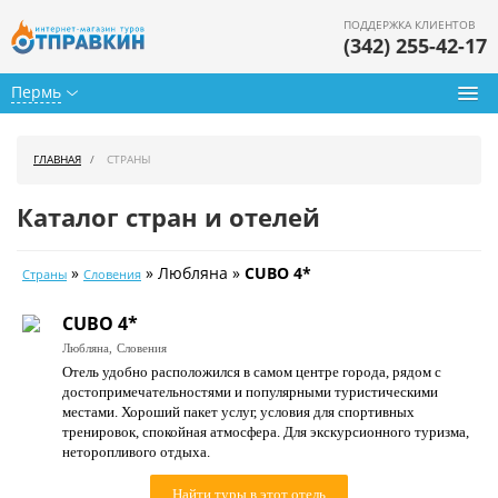
ПОДДЕРЖКА КЛИЕНТОВ
(342) 255-42-17
Пермь
Туры из Перми
ГЛАВНАЯ
СТРАНЫ
Подбор тура
Каталог стран и отелей
Горящие туры
»
» Любляна »
CUBO 4*
Страны
Словения
Календарь туров
CUBO 4*
Цены дня
Любляна,
Словения
Отель удобно расположился в самом центре города, рядом с
Страны
достопримечательностями и популярными туристическими
местами. Хороший пакет услуг, условия для спортивных
Как купить
тренировок, спокойная атмосфера. Для экскурсионного туризма,
неторопливого отдыха.
О нас
Найти туры в этот отель