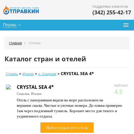
ПОДДЕРЖКА КЛИЕНТОВ
(342) 255-42-17
Пермь
Туры из Перми
ГЛАВНАЯ
СТРАНЫ
Подбор тура
Каталог стран и отелей
Горящие туры
»
»
»
CRYSTAL SEA 4*
Страны
Италия
о. Сицилия
Календарь туров
РЕЙТИНГ
CRYSTAL SEA 4*
Цены дня
4.5
Сицилия,
Италия
Отель с панорамным видом на море расположен на
Страны
вершине скалы. Чистые и уютные номера. До пляжа примерно
1км через подземный туннель. Хорошее место для тихого и
Как купить
уединенного отдыха.
О нас
Найти туры в этот отель