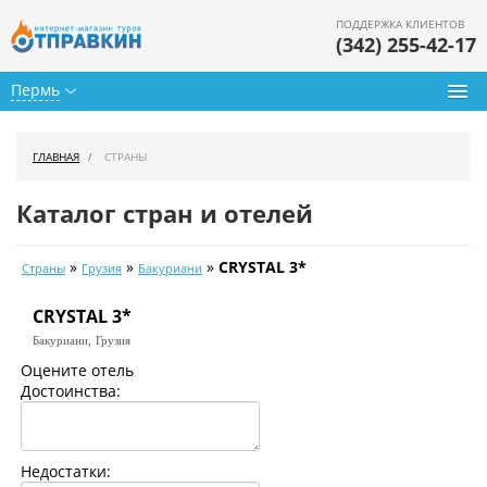
ПОДДЕРЖКА КЛИЕНТОВ
(342) 255-42-17
Пермь
Туры из Перми
ГЛАВНАЯ
СТРАНЫ
Подбор тура
Каталог стран и отелей
Горящие туры
»
»
»
CRYSTAL 3*
Страны
Грузия
Бакуриани
Календарь туров
CRYSTAL 3*
Цены дня
Бакуриани,
Грузия
Страны
Оцените отель
Достоинства:
Как купить
О нас
Недостатки: