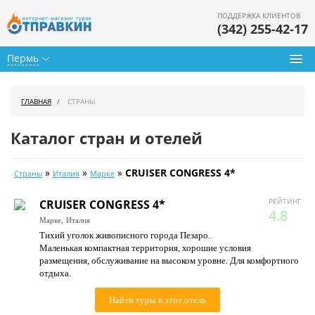
ПОДДЕРЖКА КЛИЕНТОВ
(342) 255-42-17
Пермь
Туры из Перми
ГЛАВНАЯ
СТРАНЫ
Подбор тура
Каталог стран и отелей
Горящие туры
»
»
»
CRUISER CONGRESS 4*
Страны
Италия
Марке
Календарь туров
РЕЙТИНГ
CRUISER CONGRESS 4*
Цены дня
4.8
Марке,
Италия
Тихий уголок живописного города Пезаро.
Страны
Маленькая компактная территория, хорошие условия
размещения, обслуживание на высоком уровне. Для комфортного
Как купить
отдыха.
О нас
Найти туры в этот отель