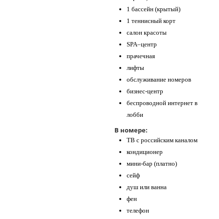
1 бассейн (крытый)
1 теннисный корт
салон красоты
SPA–центр
прачечная
лифты
обслуживание номеров
бизнес-центр
беспроводной интернет в
лобби
В номере:
ТВ с российским каналом
кондиционер
мини-бар (платно)
сейф
душ или ванна
фен
телефон