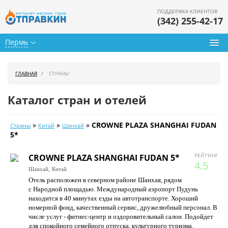
ПОДДЕРЖКА КЛИЕНТОВ
(342) 255-42-17
Пермь
Туры из Перми
ГЛАВНАЯ
СТРАНЫ
Подбор тура
Каталог стран и отелей
Горящие туры
»
»
»
CROWNE PLAZA SHANGHAI FUDAN
Страны
Китай
Шанхай
Календарь туров
5*
Цены дня
РЕЙТИНГ
CROWNE PLAZA SHANGHAI FUDAN 5*
4.5
Шанхай,
Китай
Страны
Отель расположен в северном районе Шанхая, рядом
с Народной площадью. Международный аэропорт Пудунь
Как купить
находится в 40 минутах езды на автотранспорте. Хороший
номерной фонд, качественный сервис, дружелюбный персонал. В
О нас
числе услуг - фитнес-центр и оздоровительный салон. Подойдет
для спокойного семейного отпуска, культурного туризма.