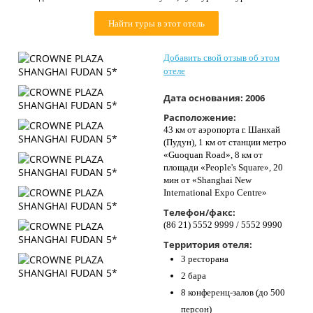
Контакты
Найти туры в этот отель
Добавить свой отзыв об этом
отеле
Дата основания:
2006
Расположение:
43 км от аэропорта г. Шанхай
(Пудун), 1 км от станции метро
«Guoquan Road», 8 км от
площади «People's Square», 20
мин от «Shanghai New
International Expo Centre»
Телефон/факс:
(86 21) 5552 9999 / 5552 9990
Территория отеля:
3 ресторана
2 бара
8 конференц-залов (до 500
персон)