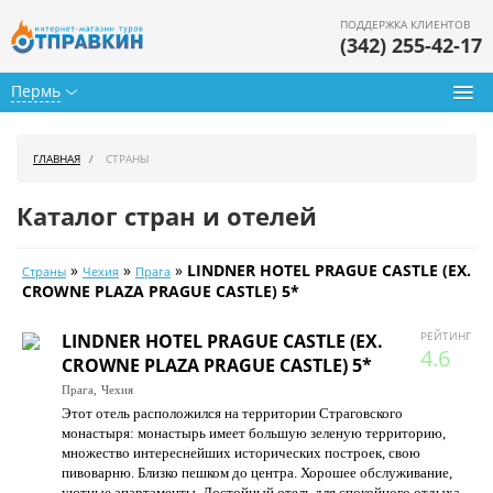
ПОДДЕРЖКА КЛИЕНТОВ
(342) 255-42-17
Пермь
Туры из Перми
ГЛАВНАЯ
СТРАНЫ
Подбор тура
Каталог стран и отелей
Горящие туры
»
»
»
LINDNER HOTEL PRAGUE CASTLE (EX.
Страны
Чехия
Прага
Календарь туров
CROWNE PLAZA PRAGUE CASTLE) 5*
Цены дня
РЕЙТИНГ
LINDNER HOTEL PRAGUE CASTLE (EX.
4.6
CROWNE PLAZA PRAGUE CASTLE) 5*
Страны
Прага,
Чехия
Этот отель расположился на территории Страговского
Как купить
монастыря: монастырь имеет большую зеленую территорию,
множество интереснейших исторических построек, свою
О нас
пивоварню. Близко пешком до центра. Хорошее обслуживание,
уютные апартаменты. Достойный отель для спокойного отдыха.