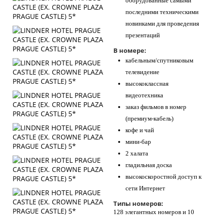
оборудованные самыми
последними техническими
новинками для проведения
презентаций
В номере:
кабельным/спутниковым
телевидение
высококлассная
видеотехника
заказ фильмов в номер
(премиум-кабель)
кофе и чай
мини-бар
2 халата
гладильная доска
высокоскоростной доступ к
сети Интернет
Типы номеров:
128 элегантных номеров и 10