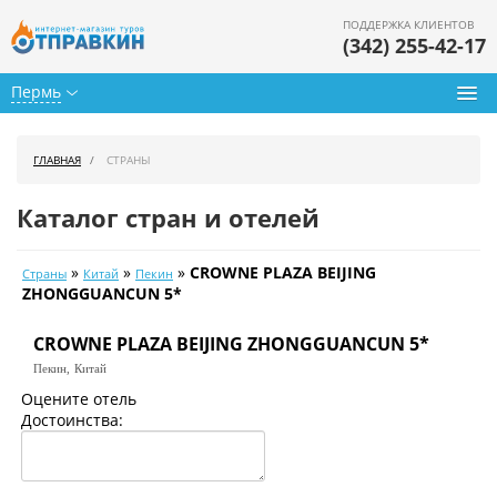
ПОДДЕРЖКА КЛИЕНТОВ
(342) 255-42-17
Пермь
Туры из Перми
ГЛАВНАЯ
СТРАНЫ
Подбор тура
Каталог стран и отелей
Горящие туры
»
»
»
CROWNE PLAZA BEIJING
Страны
Китай
Пекин
Календарь туров
ZHONGGUANCUN 5*
Цены дня
CROWNE PLAZA BEIJING ZHONGGUANCUN 5*
Пекин,
Китай
Страны
Оцените отель
Достоинства:
Как купить
О нас