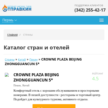
ПОДДЕРЖКА КЛИЕНТОВ
(342) 255-42-17
Пермь
Туры из Перми
ГЛАВНАЯ
СТРАНЫ
Подбор тура
Каталог стран и отелей
Горящие туры
»
»
»
CROWNE PLAZA BEIJING
Страны
Китай
Пекин
Календарь туров
ZHONGGUANCUN 5*
Цены дня
РЕЙТИНГ
CROWNE PLAZA BEIJING
4.5
ZHONGGUANCUN 5*
Страны
Пекин,
Китай
Комфортный отель с хорошим обслуживанием и просторными
Как купить
номерами. В пешей доступности - рестораны и торговый центр.
Подойдет для культурного туризма, активного отдыха.
О нас