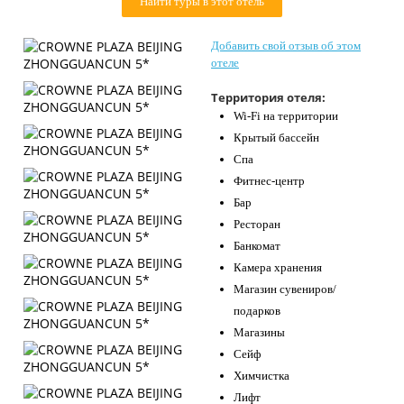
Найти туры в этот отель
Контакты
Добавить свой отзыв об этом
отеле
Территория отеля:
Wi-Fi на территории
Крытый бассейн
Спа
Фитнес-центр
Бар
Ресторан
Банкомат
Камера хранения
Магазин сувениров/
подарков
Магазины
Сейф
Химчистка
Лифт