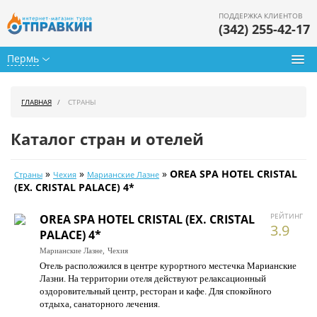
ПОДДЕРЖКА КЛИЕНТОВ
(342) 255-42-17
Пермь
Туры из Перми
ГЛАВНАЯ
СТРАНЫ
Подбор тура
Каталог стран и отелей
Горящие туры
»
»
»
OREA SPA HOTEL CRISTAL
Страны
Чехия
Марианские Лазне
Календарь туров
(EX. CRISTAL PALACE) 4*
Цены дня
РЕЙТИНГ
OREA SPA HOTEL CRISTAL (EX. CRISTAL
3.9
PALACE) 4*
Страны
Марианские Лазне,
Чехия
Отель расположился в центре курортного местечка Марианские
Как купить
Лазни. На территории отеля действуют релаксационный
оздоровительный центр, ресторан и кафе. Для спокойного
О нас
отдыха, санаторного лечения.