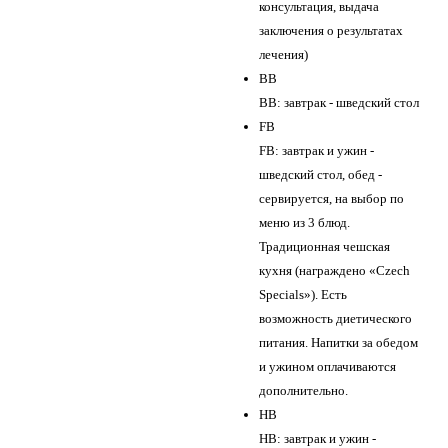
консультация, выдача
заключения о результатах
лечения)
BB
BB: завтрак - шведский стол
FB
FB: завтрак и ужин -
шведский стол, обед -
сервируется, на выбор по
меню из 3 блюд.
Традиционная чешская
кухня (награждено «Czech
Specials»). Есть
возможность диетического
питания. Напитки за обедом
и ужином оплачиваются
дополнительно.
HB
HB: завтрак и ужин -