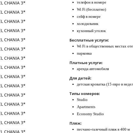
телефон в номере
Wi Fi (бесплатно)
сейф в номере
холодильник
кухонный уголок
Бесплатные услуги:
Wi Fi в общественных местах оте
парковка
Платные услуги:
аренда автомобиля
Для детей:
детская кроватка (15 евро в неде
Типы номеров:
Studio
Apartments
Economy Studio
Пляж:
песчано-галечный пляж в 400 м