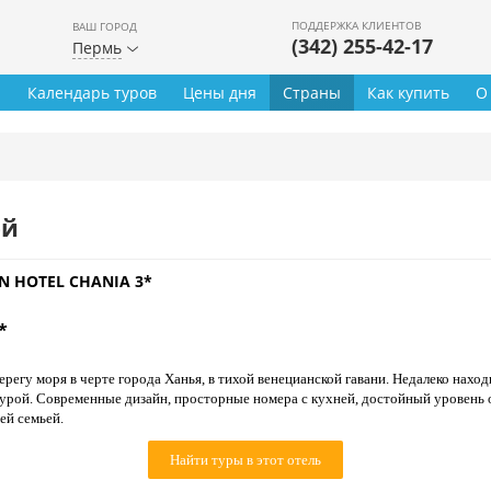
ПОДДЕРЖКА КЛИЕНТОВ
ВАШ ГОРОД
(342) 255-42-17
Пермь
ы
Календарь туров
Цены дня
Страны
Как купить
О
ей
N HOTEL CHANIA 3*
*
регу моря в черте города Ханья, в тихой венецианской гавани. Недалеко нахо
урой. Современные дизайн, просторные номера с кухней, достойный уровень о
ей семьей.
Найти туры в этот отель