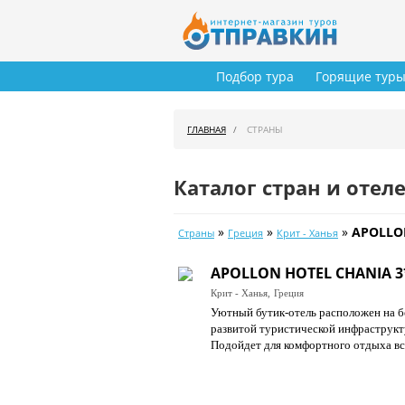
Подбор тура
Горящие тур
ГЛАВНАЯ
СТРАНЫ
Каталог стран и отел
»
»
»
APOLLO
Страны
Греция
Крит - Ханья
APOLLON HOTEL CHANIA 3
Крит - Ханья,
Греция
Уютный бутик-отель расположен на бе
развитой туристической инфраструкт
Подойдет для комфортного отдыха вс