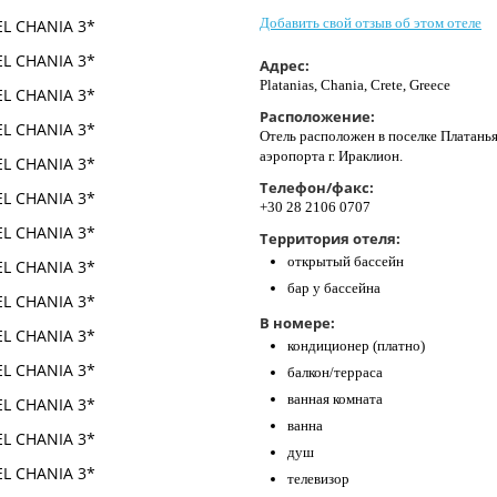
Добавить свой отзыв об этом отеле
Адрес:
Platanias, Chania, Crete, Greece
Расположение:
Отель расположен в поселке Платаньяс,
аэропорта г. Ираклион.
Телефон/факс:
+30 28 2106 0707
Территория отеля:
открытый бассейн
бар у бассейна
В номере:
кондиционер (платно)
балкон/терраса
ванная комната
ванна
душ
телевизор