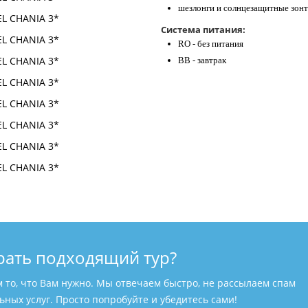
шезлонги и солнцезащитные зонт
Система питания:
RO - без питания
BB - завтрак
рать подходящий тур?
м то, что Вам нужно. Мы отвечаем быстро, не рассылаем спам
ных услуг. Просто попробуйте и убедитесь сами!