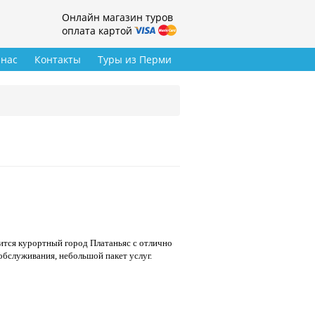
Онлайн магазин туров
оплата картой
 нас
Контакты
Туры из Перми
дится курортный город Платаньяс с отлично
бслуживания, небольшой пакет услуг.