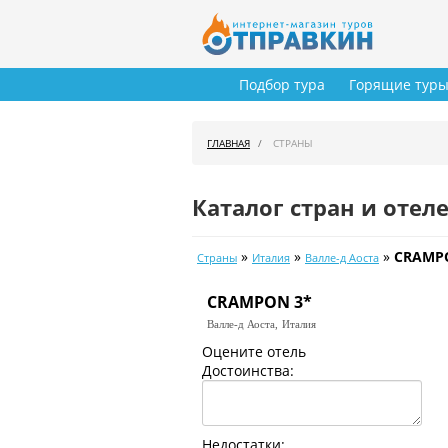
Подбор тура
Горящие тур
ГЛАВНАЯ
СТРАНЫ
Каталог стран и отел
»
»
»
CRAMP
Страны
Италия
Валле-д Аоста
CRAMPON 3*
Валле-д Аоста,
Италия
Оцените отель
Достоинства:
Недостатки: