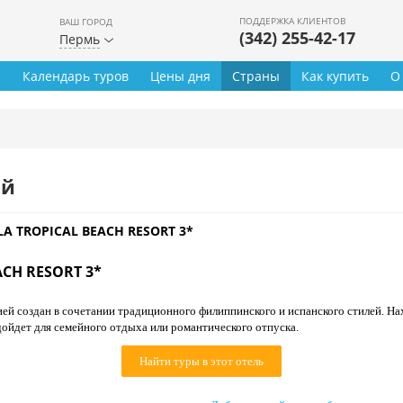
ПОДДЕРЖКА КЛИЕНТОВ
ВАШ ГОРОД
(342) 255-42-17
Пермь
ы
Календарь туров
Цены дня
Страны
Как купить
О
ей
A TROPICAL BEACH RESORT 3*
ACH RESORT 3*
ей создан в сочетании традиционного филиппинского и испанского стилей. На
дойдет для семейного отдыха или романтического отпуска.
Найти туры в этот отель