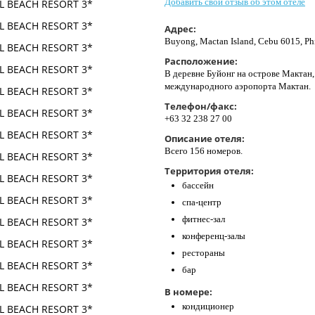
Добавить свой отзыв об этом отеле
Адрес:
Buyong, Mactan Island, Cebu 6015, Ph
Расположение:
В деревне Буйонг на острове Мактан,
международного аэропорта Мактан.
Телефон/факс:
+63 32 238 27 00
Описание отеля:
Всего 156 номеров.
Территория отеля:
бассейн
спа-центр
фитнес-зал
конференц-залы
рестораны
бар
В номере:
кондиционер