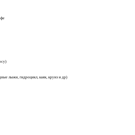
офе
осу)
ные лыжи, гидроцикл, каяк, круиз и др)