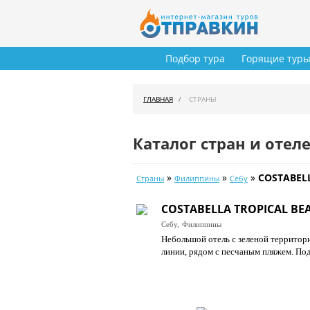
Подбор тура
Горящие тур
ГЛАВНАЯ
СТРАНЫ
Каталог стран и отел
»
»
»
COSTABELL
Страны
Филиппины
Себу
COSTABELLA TROPICAL BE
Себу,
Филиппины
Небольшой отель с зеленой территори
линии, рядом с песчаным пляжем. По