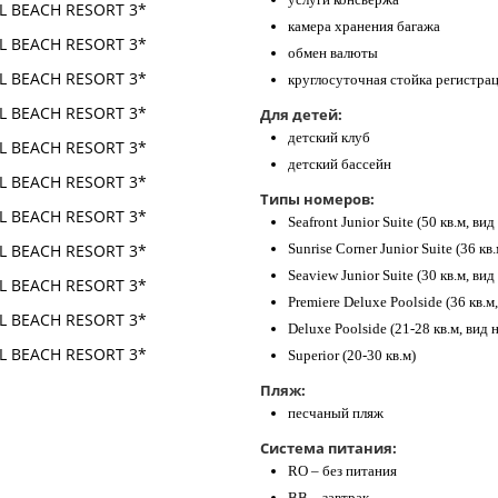
камера хранения багажа
обмен валюты
круглосуточная стойка регистра
Для детей:
детский клуб
детский бассейн
Типы номеров:
Seafront Junior Suite (50 кв.м, вид
Sunrise Corner Junior Suite (36 кв
Seaview Junior Suite (30 кв.м, вид
Premiere Deluxe Poolside (36 кв.м
Deluxe Poolside (21-28 кв.м, вид 
Superior (20-30 кв.м)
Пляж:
песчаный пляж
Система питания:
RO – без питания
BB – завтрак