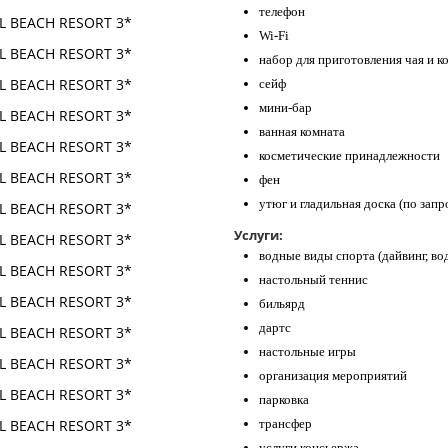
телефон
Wi-Fi
набор для приготовления чая и к
сейф
мини-бар
ванная комната
косметические принадлежности
фен
утюг и гладильная доска (по запр
Услуги:
водные виды спорта (дайвинг, вод
настольный теннис
бильярд
дартс
настольные игры
организация мероприятий
парковка
трансфер
услуги консьержа