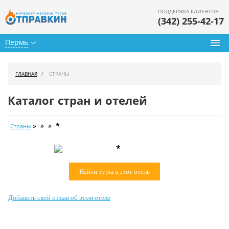
ПОДДЕРЖКА КЛИЕНТОВ
(342) 255-42-17
Пермь
Туры из Перми
ГЛАВНАЯ
СТРАНЫ
Подбор тура
Каталог стран и отелей
Горящие туры
» » »
*
Страны
Календарь туров
*
Цены дня
Найти туры в этот отель
Страны
Как купить
Добавить свой отзыв об этом отеле
О нас