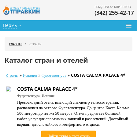
ПОДДЕРЖКА КЛИЕНТОВ
(342) 255-42-17
Пермь
Туры из Перми
ГЛАВНАЯ
СТРАНЫ
Подбор тура
Каталог стран и отелей
Горящие туры
»
»
»
COSTA CALMA PALACE 4*
Страны
Испания
Фуэртевентура
Календарь туров
COSTA CALMA PALACE 4*
Цены дня
Фуэртевентура,
Испания
Превосходный отель, имеющий спа-центр талассотерапии,
Страны
расположен на острове Фуэртевентура. До центра Коста-Кальма
500 метров, до пляжа 50 метров. Отель предлагает большой
Как купить
набор услуг для спортивных занятий и развлечений. Достойный
вариант для спокойного и комфортного отдыха.
О нас
Найти туры в этот отель