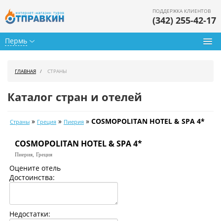
ПОДДЕРЖКА КЛИЕНТОВ
(342) 255-42-17
Пермь
Туры из Перми
ГЛАВНАЯ
СТРАНЫ
Подбор тура
Каталог стран и отелей
Горящие туры
»
»
»
COSMOPOLITAN HOTEL & SPA 4*
Страны
Греция
Пиерия
Календарь туров
COSMOPOLITAN HOTEL & SPA 4*
Цены дня
Пиерия,
Греция
Страны
Оцените отель
Достоинства:
Как купить
О нас
Недостатки: