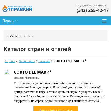
ПОДДЕРЖКА КЛИЕНТОВ
(342) 255-42-17
Пермь
Туры из Перми
ГЛАВНАЯ
СТРАНЫ
Подбор тура
Каталог стран и отелей
Горящие туры
»
»
»
CORTO DEL MAR 4*
Страны
Филиппины
Палаван
Календарь туров
CORTO DEL MAR 4*
Цены дня
Палаван,
Филиппины
Уютный отель, расположенный поблизости от основных
Страны
развлечений города Корон. В шаговой доступности торговый
центр, различные кафе, а также дайвинг-клуб. К услугам гостей
Как купить
открытый бассейн, ресторан при отеле. Размещение в простых и
аккуратных номерах. Хороший выбор для активного отдыха.
О нас
Найти туры в этот отель