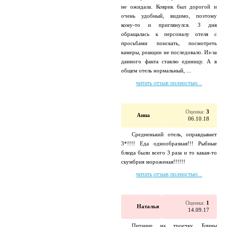
не ожидала. Коврик был дорогой и
очень удобный, видимо, поэтому
кому-то и приглянулся. 3 дня
обращалась к персоналу отеля с
просьбами поискать, посмотреть
камеры, реакции не последовало. Из-за
данного факта ставлю единицу. А в
общем отель нормальный, ...
читать отзыв полностью...
Оценка:
3
Анна
06.10.18
Средненький отель, оправдывает
3*!!!! Еда однообразная!!! Рыбные
блюда были всего 3 раза и то какая-то
скумбрия мороженая!!!!!!
читать отзыв полностью...
Оценка:
1
Наталья
14.09.17
Питание на троечку. Блины