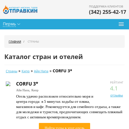
ПОДДЕРЖКА КЛИЕНТОВ
(342) 255-42-17
Пермь
Туры из Перми
ГЛАВНАЯ
СТРАНЫ
Подбор тура
Каталог стран и отелей
Горящие туры
»
»
»
CORFU 3*
Страны
Кипр
Айя Напа
Календарь туров
РЕЙТИНГ
CORFU 3*
Цены дня
4.1
Айя Напа,
Кипр
отзывы
Отель удачно расположен относительно моря и
Страны
центра города: в 5 минутах ходьбы от пляжа,
магазинов и кафе. Рекомендуется для семейного отдыха, а также
Как купить
для молодежи и туристов, предпочитающих совмещать пляжный
отдых с активным времяпровождением.
О нас
Найти туры в этот отель