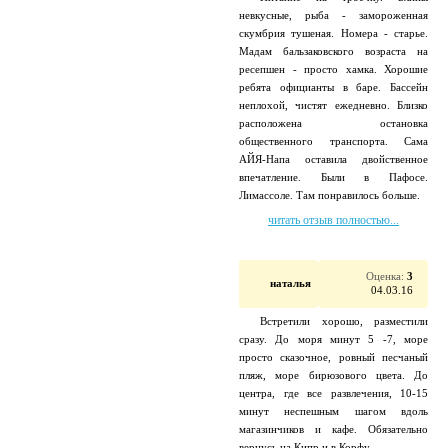
невкусные, рыба - замороженная
скумбрия тушеная. Номера - старье.
Мадам бальзаковского возраста на
ресепшен - просто хамка. Хорошие
ребята официанты в баре. Бассейн
неплохой, чистят ежедневно. Близко
расположена остановка
общественного транспорта. Сама
АЙЯ-Напа оставила двойственное
впечатление. Были в Пафосе.
Лимассоле. Там понравилось больше.
читать отзыв полностью...
Оценка:
3
наталья
04.03.16
Встретили хорошо, разместили
сразу. До моря минут 5 -7, море
просто сказочное, ровный песчаный
пляж, море бирюзового цвета. До
центра, где все развлечения, 10-15
минут неспешным шагом вдоль
магазинчиков и кафе. Обязательно
вернусь на Кипр и в Корфу.