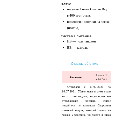
Пляж:
песчаный пляж Grecian Bay
в 400 м от отеля
​шезлонги и зонтики на пляже
(платно)
Система питания:
HB — полупансион
BB — завтрак
Отзывы об отеле:
Оценка:
1
Светлана
22.07.21
Отдыхали с 11.07.2021 по
18.07.2021. Убило меня в этом отеле
то, что там воруют, скорее всего, это
отдыхающие русские. Нигде
подобного не встречала. Своровали
пляжный коврик, который лежал на
лежаке у бассейна, уж такого я никак