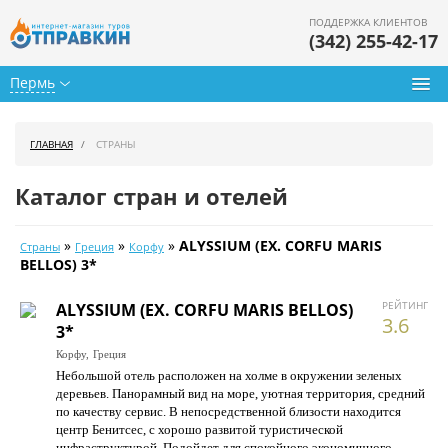
ПОДДЕРЖКА КЛИЕНТОВ
(342) 255-42-17
Пермь
Туры из Перми
ГЛАВНАЯ
СТРАНЫ
Подбор тура
Каталог стран и отелей
Горящие туры
»
»
»
ALYSSIUM (EX. CORFU MARIS
Страны
Греция
Корфу
Календарь туров
BELLOS) 3*
Цены дня
РЕЙТИНГ
ALYSSIUM (EX. CORFU MARIS BELLOS)
3.6
3*
Страны
Корфу,
Греция
Небольшой отель расположен на холме в окружении зеленых
Как купить
деревьев. Панорамный вид на море, уютная территория, средний
по качеству сервис. В непосредственной близости находится
О нас
центр Бенитсес, с хорошо развитой туристической
инфраструктурой. Подойдет для спокойного экономичного