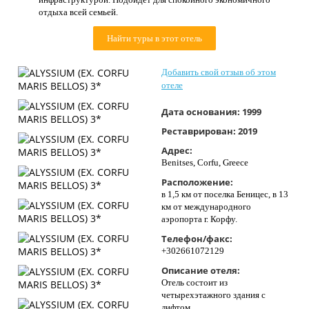
Контакты
отдыха всей семьей.
Найти туры в этот отель
Добавить свой отзыв об этом
отеле
Дата основания:
1999
Реставрирован:
2019
Адрес:
Benitses, Corfu, Greece
Расположение:
в 1,5 км от поселка Беницес, в 13
км от международного
аэропорта г. Корфу.
Телефон/факс:
+302661072129
Описание отеля:
Отель состоит из
четырехэтажного здания с
лифтом.