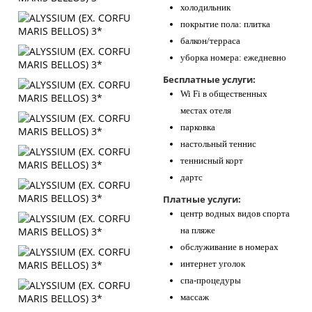
холодильник
покрытие пола: плитка
балкон/терраса
уборка номера: ежедневно
Бесплатные услуги:
Wi Fi в общественных
местах отеля
парковка
настольный теннис
теннисный корт
дартс
Платные услуги:
центр водных видов спорта
на пляже
обслуживание в номерах
интернет уголок
спа-процедуры
массаж