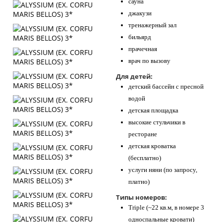
сауна
джакузи
тренажерный зал
бильярд
прачечная
врач по вызову
Для детей:
детский бассейн с пресной
водой
детская площадка
высокие стульчики в
ресторане
детская кроватка
(бесплатно)
услуги няни (по запросу,
платно)
Типы номеров:
Triple (~22 кв.м, в номере 3
односпальные кровати)