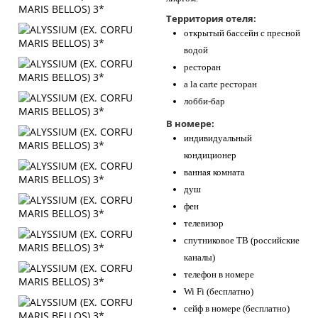
Территория отеля:
открытый бассейн с пресной
водой
ресторан
a la carte ресторан
лобби-бар
В номере:
индивидуальный
кондиционер
ванная комната
душ
фен
телевизор
спутниковое ТВ (российские
каналы)
телефон в номере
Wi Fi (бесплатно)
сейф в номере (бесплатно)