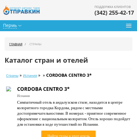
ПОДДЕРЖКА КЛИЕНТОВ
(342) 255-42-17
Пермь
Туры из Перми
ГЛАВНАЯ
СТРАНЫ
Подбор тура
Каталог стран и отелей
Горящие туры
»
» »
CORDOBA CENTRO 3*
Страны
Испания
Календарь туров
CORDOBA CENTRO 3*
Цены дня
Испания
Симпатичный отель в андалузском стиле, находится в центре
Страны
колоритного городка Кордова, рядом с местными
достопримечательностями. В номерах - приятное современное
Как купить
оформление с национальным колоритом. Отель хорошо подойдет
для остановки в ходе путешествий по Испании.
О нас
Найти туры в этот отель