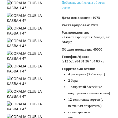
Добавить свой отзыв об этом
Контакты
отеле
Дата основания:
1973
Реставрирован:
2009
Расположение:
27 км от аэропорта г. Агадир, в г.
Агадир.
Общая площадь:
40000
Телефон/факс:
(212 528) 84 01 36 / 84 03 75
Территория отеля:
4 ресторана (3 а’ля карт)
2 бара
1 открытый бассейн (с
подогревом в зимнее время)
12 теннисных кортов (с
песчаным покрытием)
салон красоты