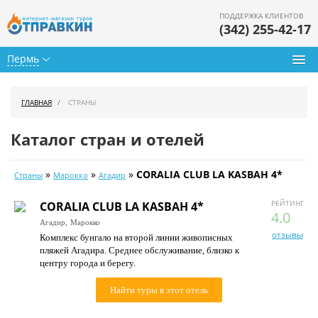
ПОДДЕРЖКА КЛИЕНТОВ
(342) 255-42-17
Пермь
Туры из Перми
ГЛАВНАЯ
СТРАНЫ
Подбор тура
Каталог стран и отелей
Горящие туры
»
»
»
CORALIA CLUB LA KASBAH 4*
Страны
Марокко
Агадир
Календарь туров
РЕЙТИНГ
CORALIA CLUB LA KASBAH 4*
Цены дня
4.0
Агадир,
Марокко
отзывы
Комплекс бунгало на второй линии живописных
Страны
пляжей Агадира. Среднее обслуживание, близко к
центру города и берегу.
Как купить
Найти туры в этот отель
О нас