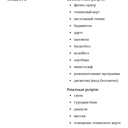
фитнес-центр
теннисный корт
настольный теннис
бадминтон
дартс
шахматы
баскетбол
волейбол
аэробика
мини-гольф
развлекательные программы
дискотека (вход бесплатно)
Платные услуги:
сауна
турецкая баня
джакузи
массаж
освещение теннисного корта