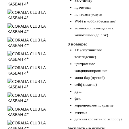
SPA–центр
прачечная
почтовые услуги
Wi-Fi в лобби (бесплатно)
возможно размещение с
животными (до 5 кг.)
В номере:
ТВ (спутниковое
телевидение)
центральное
кондиционирование
мини-бар (пустой)
сейф (платно)
душ
фен
керамическое покрытие
терраса
детская кровать (по запросу)
Бесплатные услуги: