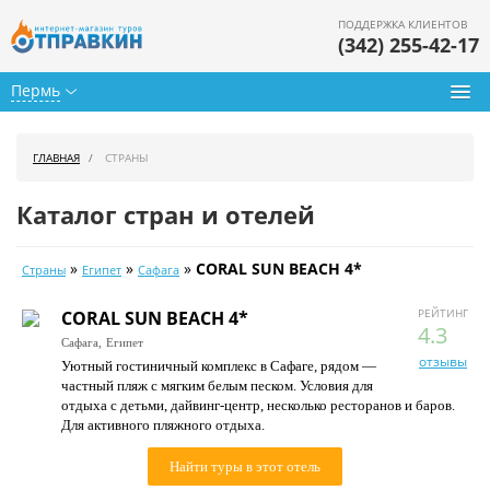
ПОДДЕРЖКА КЛИЕНТОВ
(342) 255-42-17
Пермь
Туры из Перми
ГЛАВНАЯ
СТРАНЫ
Подбор тура
Каталог стран и отелей
Горящие туры
»
»
»
CORAL SUN BEACH 4*
Страны
Египет
Сафага
Календарь туров
РЕЙТИНГ
CORAL SUN BEACH 4*
Цены дня
4.3
Сафага,
Египет
отзывы
Уютный гостиничный комплекс в Сафаге, рядом —
Страны
частный пляж с мягким белым песком. Условия для
отдыха с детьми, дайвинг-центр, несколько ресторанов и баров.
Как купить
Для активного пляжного отдыха.
О нас
Найти туры в этот отель