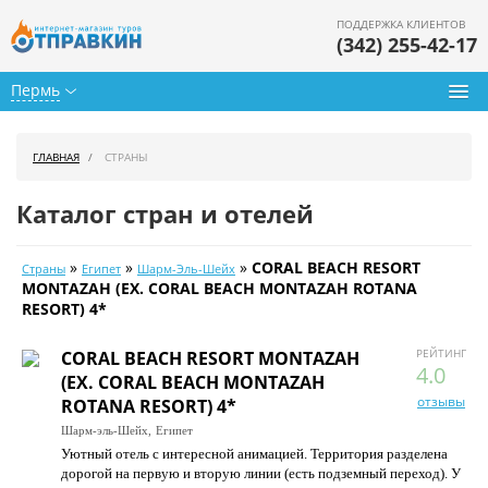
ПОДДЕРЖКА КЛИЕНТОВ
(342) 255-42-17
Пермь
Туры из Перми
ГЛАВНАЯ
СТРАНЫ
Подбор тура
Каталог стран и отелей
Горящие туры
»
»
»
CORAL BEACH RESORT
Страны
Египет
Шарм-Эль-Шейх
Календарь туров
MONTAZAH (EX. CORAL BEACH MONTAZAH ROTANA
RESORT) 4*
Цены дня
РЕЙТИНГ
CORAL BEACH RESORT MONTAZAH
Страны
4.0
(EX. CORAL BEACH MONTAZAH
отзывы
ROTANA RESORT) 4*
Как купить
Шарм-эль-Шейх,
Египет
Уютный отель с интересной анимацией. Территория разделена
О нас
дорогой на первую и вторую линии (есть подземный переход). У