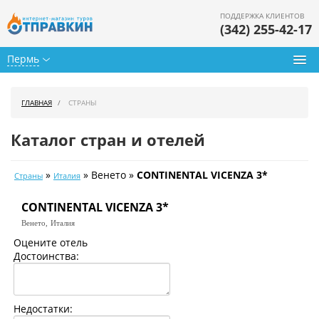
ПОДДЕРЖКА КЛИЕНТОВ
(342) 255-42-17
Пермь
Туры из Перми
ГЛАВНАЯ
СТРАНЫ
Подбор тура
Каталог стран и отелей
Горящие туры
»
» Венето »
CONTINENTAL VICENZA 3*
Страны
Италия
Календарь туров
CONTINENTAL VICENZA 3*
Цены дня
Венето,
Италия
Страны
Оцените отель
Достоинства:
Как купить
О нас
Недостатки: