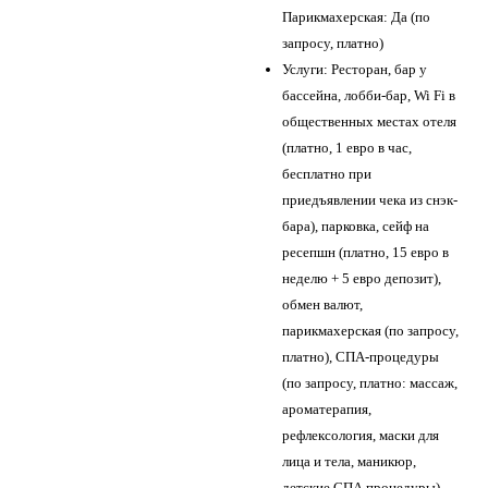
Парикмахерская: Да (по
запросу, платно)
Услуги: Ресторан, бар у
бассейна, лобби-бар, Wi Fi в
общественных местах отеля
(платно, 1 евро в час,
бесплатно при
приедъявлении чека из снэк-
бара), парковка, сейф на
ресепшн (платно, 15 евро в
неделю + 5 евро депозит),
обмен валют,
парикмахерская (по запросу,
платно), СПА-процедуры
(по запросу, платно: массаж,
ароматерапия,
рефлексология, маски для
лица и тела, маникюр,
детские СПА процедуры).