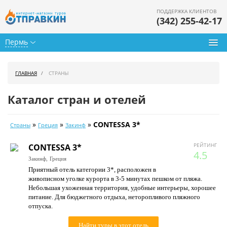
ПОДДЕРЖКА КЛИЕНТОВ
(342) 255-42-17
Пермь
Туры из Перми
ГЛАВНАЯ
СТРАНЫ
Подбор тура
Каталог стран и отелей
Горящие туры
»
»
»
CONTESSA 3*
Страны
Греция
Закинф
Календарь туров
РЕЙТИНГ
CONTESSA 3*
Цены дня
4.5
Закинф,
Греция
Приятный отель категории 3*, расположен в
Страны
живописном уголке курорта в 3-5 минутах пешком от пляжа.
Небольшая ухоженная территория, удобные интерьеры, хорошее
Как купить
питание. Для бюджетного отдыха, неторопливого пляжного
отпуска.
О нас
Найти туры в этот отель