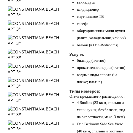
ванна/душ
кондиционер
спутниковое ТВ
телефон
оборудованнная мини-кухня
(плита, холодильник, чайник)
балкон (в One-Bedrooms)
Услуги:
бильярд (платно)
прокат велосипедов (платно)
водные виды спорта (на
пляже; платно)
Типы номеров:
Отель предлагает к размещению:
4 Studios (25 кв.м, спальня и
мини-кухня, без балкона, вид
на окрестности, макс. 3 чел.)
One Bedroom Side Sea View
(40 кв.м, спальня и гостиная