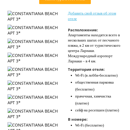
Контакты
Добавить свой отзыв об этом
отеле
Расположение:
Апартаменты находятся всего в
нескольких шагах от песчаного
пляжа, в 2 км от туристического
центра Ларнаки.
Международный аэропорт
Ларнаки – в 4 км.
Территория отеля:
Wi-Fi (в лобби-бесплатно)
общественная парковка
(бесплатно)
прачечная, химчистка
(платно)
сейф на ресепшен (платно)
В номере:
Wi-Fi (бесплатно)