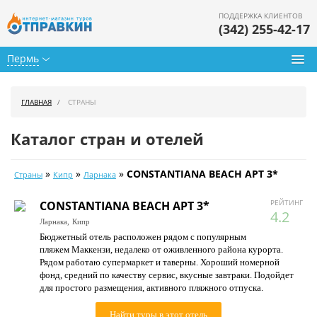
ПОДДЕРЖКА КЛИЕНТОВ
(342) 255-42-17
Пермь
Туры из Перми
ГЛАВНАЯ
СТРАНЫ
Подбор тура
Каталог стран и отелей
Горящие туры
»
»
»
CONSTANTIANA BEACH APT 3*
Страны
Кипр
Ларнака
Календарь туров
РЕЙТИНГ
CONSTANTIANA BEACH APT 3*
Цены дня
4.2
Ларнака,
Кипр
Бюджетный отель расположен рядом с популярным
Страны
пляжем Маккензи, недалеко от оживленного района курорта.
Рядом работаю супермаркет и таверны. Хороший номерной
Как купить
фонд, средний по качеству сервис, вкусные завтраки. Подойдет
для простого размещения, активного пляжного отпуска.
О нас
Найти туры в этот отель