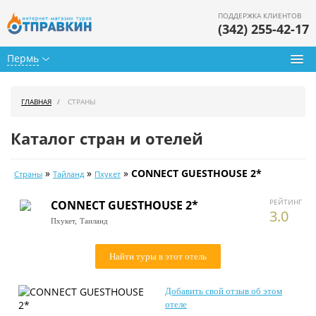
ПОДДЕРЖКА КЛИЕНТОВ
(342) 255-42-17
Пермь
Туры из Перми
ГЛАВНАЯ
СТРАНЫ
Подбор тура
Каталог стран и отелей
Горящие туры
»
»
»
CONNECT GUESTHOUSE 2*
Страны
Тайланд
Пхукет
Календарь туров
РЕЙТИНГ
CONNECT GUESTHOUSE 2*
Цены дня
3.0
Пхукет,
Таиланд
Страны
Найти туры в этот отель
Как купить
Добавить свой отзыв об этом
О нас
отеле