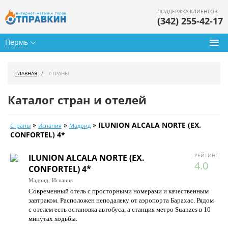
ПОДДЕРЖКА КЛИЕНТОВ
(342) 255-42-17
Пермь
Туры из Перми
ГЛАВНАЯ
СТРАНЫ
Подбор тура
Каталог стран и отелей
Горящие туры
»
»
»
ILUNION ALCALA NORTE (EX.
Страны
Испания
Мадрид
Календарь туров
CONFORTEL) 4*
Цены дня
РЕЙТИНГ
ILUNION ALCALA NORTE (EX.
4.0
CONFORTEL) 4*
Страны
Мадрид,
Испания
Современный отель с просторными номерами и качественным
Как купить
завтраком. Расположен неподалеку от аэропорта Барахас. Рядом
с отелем есть остановка автобуса, а станция метро Suanzes в 10
О нас
минутах ходьбы.