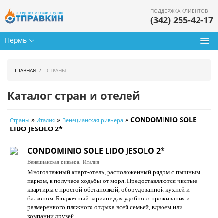
ПОДДЕРЖКА КЛИЕНТОВ
(342) 255-42-17
Пермь
Туры из Перми
ГЛАВНАЯ
СТРАНЫ
Подбор тура
Каталог стран и отелей
Горящие туры
»
»
»
CONDOMINIO SOLE
Страны
Италия
Венецианская ривьера
Календарь туров
LIDO JESOLO 2*
Цены дня
CONDOMINIO SOLE LIDO JESOLO 2*
Венецианская ривьера,
Италия
Страны
Многоэтажный апарт-отель, расположенный рядом с пышным
парком, в получасе ходьбы от моря. Предоставляются чистые
Как купить
квартиры с простой обстановкой, оборудованной кухней и
балконом. Бюджетный вариант для удобного проживания и
О нас
размеренного пляжного отдыха всей семьей, вдвоем или
компании друзей.