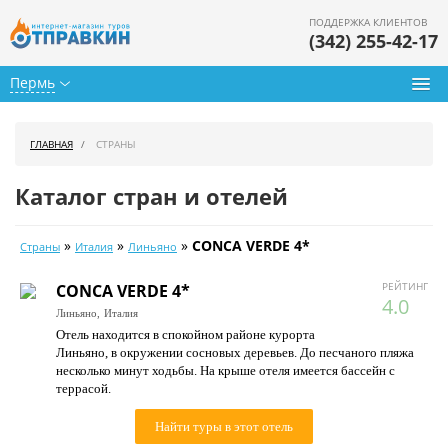
ПОДДЕРЖКА КЛИЕНТОВ
(342) 255-42-17
Пермь
Туры из Перми
ГЛАВНАЯ
СТРАНЫ
Подбор тура
Каталог стран и отелей
Горящие туры
»
»
»
CONCA VERDE 4*
Страны
Италия
Линьяно
Календарь туров
РЕЙТИНГ
CONCA VERDE 4*
Цены дня
4.0
Линьяно,
Италия
Отель находится в спокойном районе курорта
Страны
Линьяно, в окружении сосновых деревьев. До песчаного пляжа
несколько минут ходьбы. На крыше отеля имеется бассейн с
Как купить
террасой.
О нас
Найти туры в этот отель