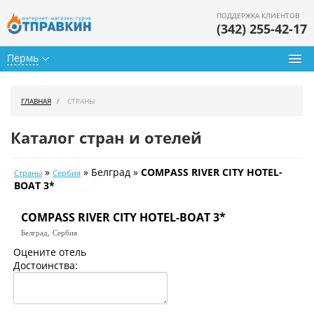
ПОДДЕРЖКА КЛИЕНТОВ
(342) 255-42-17
Пермь
Туры из Перми
ГЛАВНАЯ
СТРАНЫ
Подбор тура
Каталог стран и отелей
Горящие туры
»
» Белград »
COMPASS RIVER CITY HOTEL-
Страны
Сербия
Календарь туров
BOAT 3*
Цены дня
COMPASS RIVER CITY HOTEL-BOAT 3*
Белград,
Сербия
Страны
Оцените отель
Достоинства:
Как купить
О нас