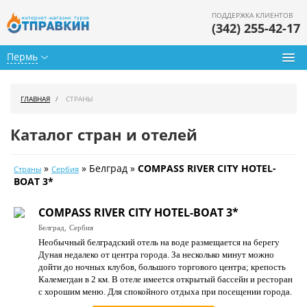
ПОДДЕРЖКА КЛИЕНТОВ
(342) 255-42-17
Пермь
Туры из Перми
ГЛАВНАЯ
СТРАНЫ
Подбор тура
Каталог стран и отелей
Горящие туры
»
» Белград »
COMPASS RIVER CITY HOTEL-
Страны
Сербия
Календарь туров
BOAT 3*
Цены дня
COMPASS RIVER CITY HOTEL-BOAT 3*
Белград,
Сербия
Страны
Необычный белградский отель на воде размещается на берегу
Дуная недалеко от центра города. За несколько минут можно
Как купить
дойти до ночных клубов, большого торгового центра; крепость
Калемегдан в 2 км. В отеле имеется открытый бассейн и ресторан
О нас
с хорошим меню. Для спокойного отдыха при посещении города.