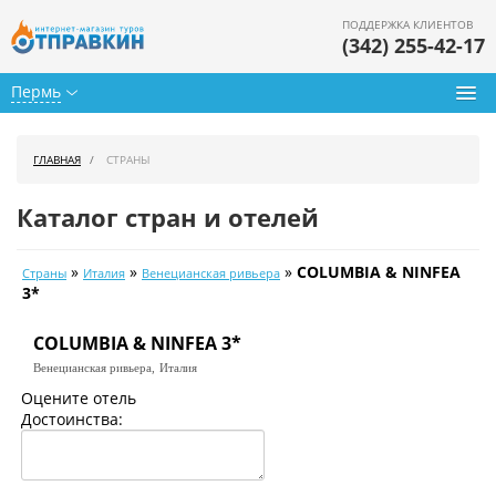
ПОДДЕРЖКА КЛИЕНТОВ
(342) 255-42-17
Пермь
Туры из Перми
ГЛАВНАЯ
СТРАНЫ
Подбор тура
Каталог стран и отелей
Горящие туры
»
»
»
COLUMBIA & NINFEA
Страны
Италия
Венецианская ривьера
Календарь туров
3*
Цены дня
COLUMBIA & NINFEA 3*
Венецианская ривьера,
Италия
Страны
Оцените отель
Достоинства:
Как купить
О нас