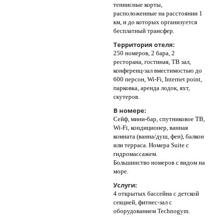
теннисные корты,
расположенные на расстоянии 1
км, и до которых организуется
бесплатный трансфер.
Территория отеля:
250 номеров, 2 бара, 2
ресторана, гостиная, ТВ зал,
конференц-зал вместимостью до
600 персон, Wi-Fi, Internet point,
парковка, аренда лодок, яхт,
скутеров.
В номере:
Сейф, мини-бар, спутниковое ТВ,
Wi-Fi, кондиционер, ванная
комната (ванна/душ, фен), балкон
или терраса. Номера Suite с
гидромассажем.
Большинство номеров с видом на
море.
Услуги:
4 открытых бассейна с детской
секцией, фитнес-зал с
оборудованием Technogym.