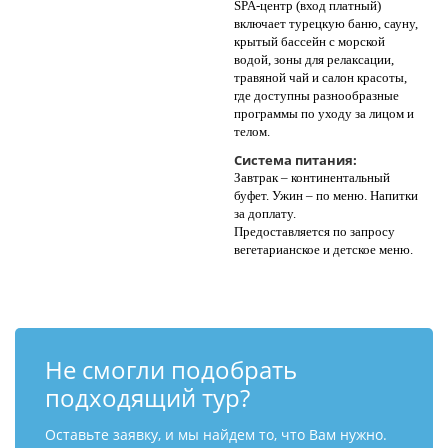
SPA-центр (вход платный)
включает турецкую баню, сауну,
крытый бассейн с морской
водой, зоны для релаксации,
травяной чай и салон красоты,
где доступны разнообразные
программы по уходу за лицом и
телом.
Система питания:
Завтрак – континентальный
буфет. Ужин – по меню. Напитки
за доплату.
Предоставляется по запросу
вегетарианское и детское меню.
Не смогли подобрать
подходящий тур?
Оставьте заявку, и мы найдем то, что Вам нужно.