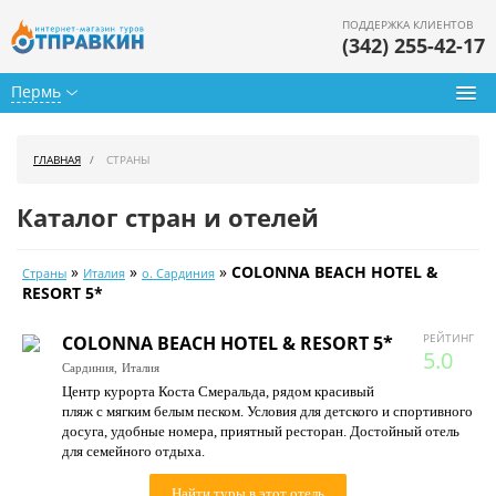
ПОДДЕРЖКА КЛИЕНТОВ
(342) 255-42-17
Пермь
Туры из Перми
ГЛАВНАЯ
СТРАНЫ
Подбор тура
Каталог стран и отелей
Горящие туры
»
»
»
COLONNA BEACH HOTEL &
Страны
Италия
о. Сардиния
Календарь туров
RESORT 5*
Цены дня
РЕЙТИНГ
COLONNA BEACH HOTEL & RESORT 5*
5.0
Сардиния,
Италия
Страны
Центр курорта Коста Смеральда, рядом красивый
пляж с мягким белым песком. Условия для детского и спортивного
Как купить
досуга, удобные номера, приятный ресторан. Достойный отель
для семейного отдыха.
О нас
Найти туры в этот отель