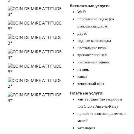
Бесплатные услуги:
Wi-Fi
прогулки на лодке (со
стеклянным дном)
дартс
водные велосипеды
настольные игры
тренажерный зал
настольный теннис
петанк
каяки
теннисный корт
Платные услуги:
кайтсерфинг (по запросу в
Ion Club в Anse-la-Raie)
прокат теннисных ракеток и
мячей
катамаран