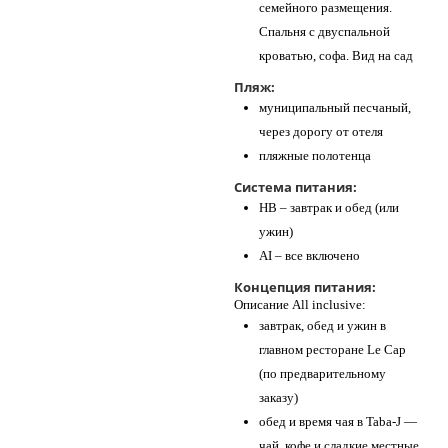
семейного размещения.
Спальня с двуспальной
кроватью, софа. Вид на сад
Пляж:
муниципальный песчаный,
через дорогу от отеля
пляжные полотенца
Система питания:
HB – завтрак и обед (или
ужин)
AI – все включено
Концепция питания:
Описание All inclusive:
завтрак, обед и ужин в
главном ресторане Le Cap
(по предварительному
заказу)
обед и время чая в Taba-J —
чай, кофе и сладкие местные