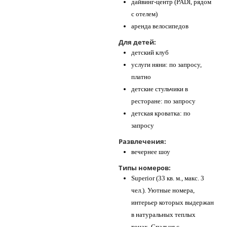
дайвинг-центр (PADI, рядом
с отелем)
аренда велосипедов
Для детей:
детский клуб
услуги няни: по запросу,
платно
детские стульчики в
ресторане: по запросу
детская кроватка: по
запросу
Развлечения:
вечернее шоу
Типы номеров:
Superior (33 кв. м., макс. 3
чел.). Уютные номера,
интерьер которых выдержан
в натуральных теплых
тонах. Спальня с