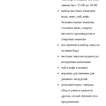
лакомства с 15:00 до 18:00
выбор местных напитков:
вода, пиво, чай, кофе,
безалкогольные напитки,
столовое вино, спирты
местного производства и
спиртные напитки
все напитки и выбор закусок
из мини-бара
местные закуски подаются с
вечерними напитками
чай и кофе в номере
корзины для пикника для
дневных экскурсий
дополнительно: завтрак,
обед и ужин в одном из
других отелей Attitude (это
предложение