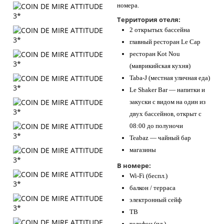
номера.
Территория отеля:
2 открытых бассейна
главный ресторан Le Cap
ресторан Kot Nou
(маврикийская кухня)
Taba-J (местная уличная еда)
Le Shaker Bar — напитки и
закуски с видом на один из
двух бассейнов, открыт с
08:00 до полуночи
Teabaz — чайный бар
магазины
В номере:
Wi-Fi (беспл.)
балкон / терраса
электронный сейф
ТВ
телефон (пл.)