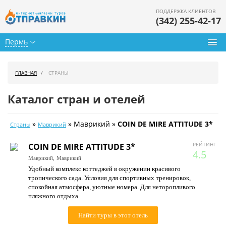
ПОДДЕРЖКА КЛИЕНТОВ
(342) 255-42-17
Пермь
Туры из Перми
ГЛАВНАЯ
СТРАНЫ
Подбор тура
Каталог стран и отелей
Горящие туры
»
» Маврикий »
COIN DE MIRE ATTITUDE 3*
Страны
Маврикий
Календарь туров
РЕЙТИНГ
COIN DE MIRE ATTITUDE 3*
Цены дня
4.5
Маврикий,
Маврикий
Удобный комплекс коттеджей в окружении красивого
Страны
тропического сада. Условия для спортивных тренировок,
спокойная атмосфера, уютные номера. Для неторопливого
Как купить
пляжного отдыха.
О нас
Найти туры в этот отель