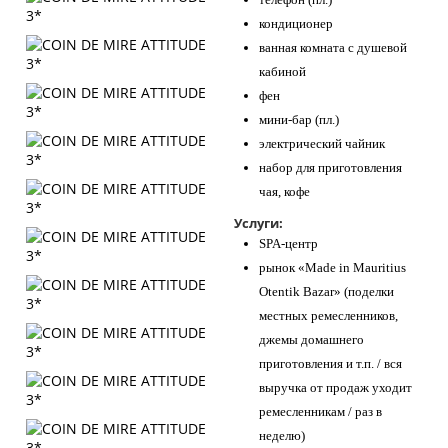
кондиционер
ванная комната с душевой
кабиной
фен
мини-бар (пл.)
электрический чайник
набор для приготовления
чая, кофе
Услуги:
SPA-центр
рынок «Made in Mauritius
Otentik Bazar» (поделки
местных ремесленников,
джемы домашнего
приготовления и т.п. / вся
выручка от продаж уходит
ремесленникам / раз в
неделю)