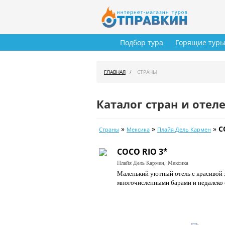
Подбор тура
Горящие тур
ГЛАВНАЯ
СТРАНЫ
Каталог стран и отел
»
»
»
C
Страны
Мексика
Плайя Дель Кармен
COCO RIO 3*
Плайя Дель Кармен,
Мексика
Маленький уютный отель с красивой 
многочисленными барами и недалеко 