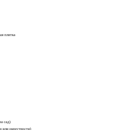
ая плитка
а сад)
ад или окрестности)