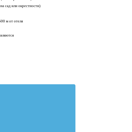
а сад или окрестности)
00 м от отеля
авляются