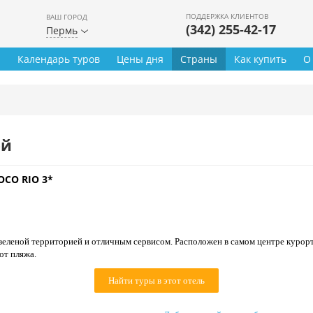
ПОДДЕРЖКА КЛИЕНТОВ
ВАШ ГОРОД
(342) 255-42-17
Пермь
ы
Календарь туров
Цены дня
Страны
Как купить
О
ей
OCO RIO 3*
зеленой территорией и отличным сервисом. Расположен в самом центре курорт
от пляжа.
Найти туры в этот отель