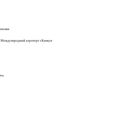
Мексика
. Международный аэропорт г.Канкун
та.