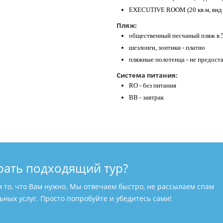
EXECUTIVE ROOM (20 кв.м, вид н
Пляж:
общественный песчаный пляж в 5
шезлонги, зонтики - платно
пляжные полотенца - не предост
Система питания:
RO - без питания
BB - завтрак
рать подходящий тур?
м то, что Вам нужно. Мы отвечаем быстро, не рассылаем спам
ных услуг. Просто попробуйте и убедитесь сами!