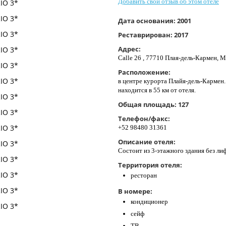
Добавить свой отзыв об этом отеле
Дата основания:
2001
Реставрирован:
2017
Адрес:
Calle 26 , 77710 Плая-дель-Кармен, 
Расположение:
в центре курорта Плайя-дель-Кармен
находится в 55 км от отеля.
Общая площадь:
127
Телефон/факс:
+52 98480 31361
Описание отеля:
Состоит из 3-этажного здания без лиф
Территория отеля:
ресторан
В номере:
кондиционер
сейф
ТВ