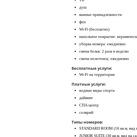
душ
ванные принадлежности
фен
Wi-Fi (бесплатно)
напольное покрытие: керамическ
уборка номера: ежедневно
смена белья: 2 раза в неделю
смена полотенец: ежедневно
Бесплатные услуги:
Wi-Fi на территории
Платные услуги:
водные виды спорта
дайвинг
СПА-центр
солярий
Типы номеров:
STANDARD ROOM (16 кв.м, вид н
JUNIOR SUITE (30 кв.м, вид на с