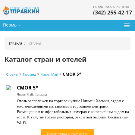
ПОДДЕРЖКА КЛИЕНТОВ
(342) 255-42-17
Пермь
Туры из Перми
ГЛАВНАЯ
СТРАНЫ
Подбор тура
Каталог стран и отелей
Горящие туры
»
»
»
CMOR 5*
Страны
Таиланд
Чианг Май
Календарь туров
CMOR 5*
Цены дня
Чианг Май,
Таиланд
Отель расположен на торговой улице Нимман-Хаемин, рядом с
Страны
многочисленными магазинами и торговыми центрами.
Размещение в комфортабельных номерах с живописным видом на
Как купить
горы. К услугам гостей ресторан, открытый бассейн, бесплатный
Wi-Fi.
О нас
Найти туры в этот отель