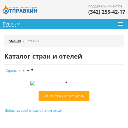
ПОДДЕРЖКА КЛИЕНТОВ
(342) 255-42-17
Пермь
Туры из Перми
ГЛАВНАЯ
СТРАНЫ
Подбор тура
Каталог стран и отелей
Горящие туры
» » »
*
Страны
Календарь туров
*
Цены дня
Найти туры в этот отель
Страны
Как купить
Добавить свой отзыв об этом отеле
О нас