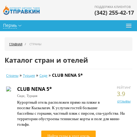
ПОДДЕРЖКА КЛИЕНТОВ
(342) 255-42-17
Пермь
Туры из Перми
ГЛАВНАЯ
СТРАНЫ
Подбор тура
Каталог стран и отелей
Горящие туры
»
»
»
CLUB NENA 5*
Страны
Турция
Сиде
Календарь туров
РЕЙТИНГ
CLUB NENA 5*
Цены дня
3.9
Сиде,
Турция
отзывы
Курортный отель расположен прямо на пляже в
Страны
поселке Кызылагач. К услугам гостей большие
бассейны с горками, частный пляж с пирсом, спа-удобства. На
Как купить
территории обустроены теннисные корты и поле для мини-
гольфа.
О нас
Найти туры в этот отель