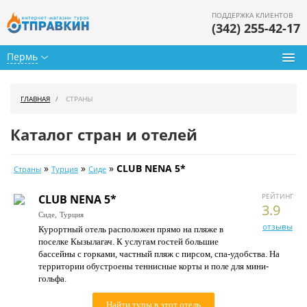
ПОДДЕРЖКА КЛИЕНТОВ
(342) 255-42-17
Пермь
Туры из Перми
ГЛАВНАЯ
СТРАНЫ
Подбор тура
Каталог стран и отелей
Горящие туры
»
»
»
CLUB NENA 5*
Страны
Турция
Сиде
Календарь туров
РЕЙТИНГ
CLUB NENA 5*
Цены дня
3.9
Сиде,
Турция
отзывы
Курортный отель расположен прямо на пляже в
Страны
поселке Кызылагач. К услугам гостей большие
бассейны с горками, частный пляж с пирсом, спа-удобства. На
Как купить
территории обустроены теннисные корты и поле для мини-
гольфа.
О нас
Найти туры в этот отель