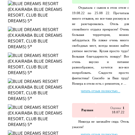
Отдыхала с сыном в этом отеле с
19.08.22 по 25.08 22. Прочитала
много отзывов, но все-таки рискнула и
не разочаровалась. Отель для
спокойного отдыха прекрасен! Очень
большая территория, можно
заблудиться. На пляже очень много
свободных мест, всегда можно найти
уютное местечко. Кухня просто чудо!
Большая благодарность повару! Все
очень вкусно и питание
разнообразное, хочется все-все
попробовать. Сладости просто
фантастика! Спасибо за Ваш труд!
Номера в отели есть с ремонтом, е ...
читать отзыв полностью...
Оценка:
1
Раушан
18.07.22
Никогда не заезжайте сюда. Отель
ужасен!
читать отзыв полностью...