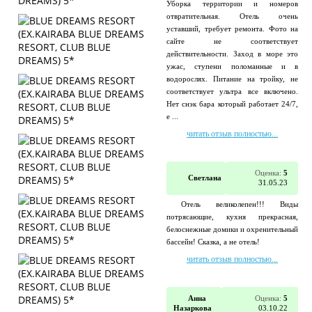
Уборка территории и номеров
отвратительная. Отель очень
уставший, требует ремонта. Фото на
сайте не соответствует
действительности. Заход в море это
ужас, ступени поломанные и в
водорослях. Питание на тройку, не
соответствует ультра все включено.
Нет снэк бара который работает 24/7,
е ...
читать отзыв полностью...
Оценка:
5
Светлана
31.05.23
Отель великолепен!!! Виды
потрясающие, кухня прекрасная,
белоснежные домики и охренительный
бассейн! Сказка, а не отель!
читать отзыв полностью...
Анна
Оценка:
5
Назаркова
03.10.22