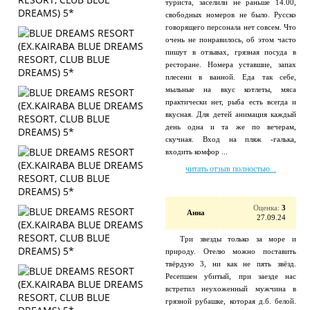
туриста, заселили не раньше 14.00,
свободных номеров не было. Русско
говорящего персонала нет совсем. Что
очень не понравилось, об этом часто
пишут в отзывах, грязная посуда в
ресторане. Номера уставшие, запах
плесени в ванной. Еда так себе,
мыльные на вкус котлеты, мяса
практически нет, рыба есть всегда и
вкусная. Для детей анимация каждый
день одна и та же по вечерам,
скучная. Вход на пляж -галька,
входить комфор ...
читать отзыв полностью...
Оценка:
3
Анна
27.09.24
Три звезды только за море и
природу. Отелю можно поставить
твёрдую 3, ни как не пять звёзд.
Ресепшен убитый, при заезде нас
встретил неухоженный мужчина в
грязной рубашке, которая д.б. белой.