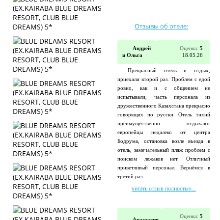
Отзывы об отеле:
Андрей
Оценка:
5
и Ольга
18.05.26
Прекрасный отель и отдых,
приехали второй раз. Проблем с едой
ровно, как и с общением не
испытывали, часть персонала из
дружественного Казахстана прекрасно
говорящих по русски. Отель тихий
преимущественно отдыхают
европейцы недалеко от центра
Бодрума, остановка возле въезда в
отель, замечательный пляж проблем с
поиском лежаков нет. Отличный
приветливый персонал. Вернёмся в
третий раз.
читать отзыв полностью...
Оценка:
5
Анастасия