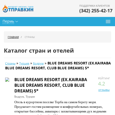
ПОДДЕРЖКА КЛИЕНТОВ
(342) 255-42-17
Пермь
Туры из Перми
ГЛАВНАЯ
СТРАНЫ
Подбор тура
Каталог стран и отелей
Горящие туры
»
»
»
BLUE DREAMS RESORT (EX.KAIRABA
Страны
Турция
Бодрум
Календарь туров
BLUE DREAMS RESORT, CLUB BLUE DREAMS) 5*
Цены дня
РЕЙТИНГ
BLUE DREAMS RESORT (EX.KAIRABA
4.2
BLUE DREAMS RESORT, CLUB BLUE
Страны
отзывы
DREAMS) 5*
Бодрум,
Турция
Как купить
Отель в курортном поселке Торба на самом берегу моря.
Предлагает гостям размещение в комфортабельных номерах,
О нас
открытые бассейны, аквапарк с захватывающими дух водными