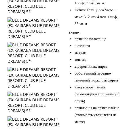
+ инф., 35-40 кв. м.
Deluxe Family Sea View —
макс. 3+2 или 4 чел. + инф.,
55 кв. м.
Пляж:
пляжное полотенце
шезлонги
матрас
зонтик
2 деревянных пирса
собственный песчано-
галечный пляж, платформа
вход в море: галька
(рекомендуем специальную
обувь)
павильоны на пляже платно
(стоимость уточняется на
месте)