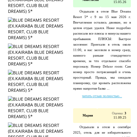
15.05.26
Отдыхали в отеле Blue Dreams
Resort 5* с 9 по 15 мая 2026 г.
Впечатления остались двоякие, но в
целом отдых удался. Ниже подробно
расписали все плюсы и минусы нашего
пребывания. ПЛЮСЫ: Быстрое
заселение: Приехали в отель около
11:00, и нас заселили в номер сразу,
намного раньше стандартного
времени, за что отдельное спасибо
персоналу. Номер Deluxe room: Сам
номер просто потрясающий и очень
просторный. Правда, мы ожидали
планировку, где кровать расположена
прямо напротив балко ...
читать отзыв полностью...
Оценка:
3
Мария
11.09.25
Отдыхали в отеле в сентябре
2025, отель для не избирательного