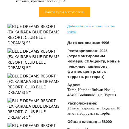
горками, крытый бассейн, SPA.
Контакты
Найти туры в этот отель
Добавить свой отзыв об этом
отеле
Дата основания:
1996
Реставрирован:
2023
(отремонтированы
номера, СПА-центр, новые
пляжные павильоны,
фитнес-центр, снэк-
терраса, ресторан)
Адрес:
Torba, Herodot Bulvarı No:11,
48400 Bodrum/Muğla, Турция
Расположение:
23 км от аэропорта г. Бодрум, 10
км от г. Бодрум, в п. Торба
Общая площадь:
58000