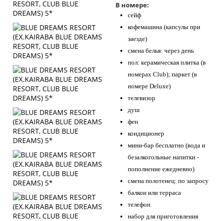
В номере:
сейф
кофемашина (капсулы при
заезде)
смена белья: через день
пол: керамическая плитка (в
номерах Club); паркет (в
номере Deluxe)
телевизор
душ
фен
кондиционер
мини-бар бесплатно (вода и
безалкогольные напитки -
пополнение ежедневно)
смена полотенец: по запросу
балкон или терраса
телефон
набор для приготовления