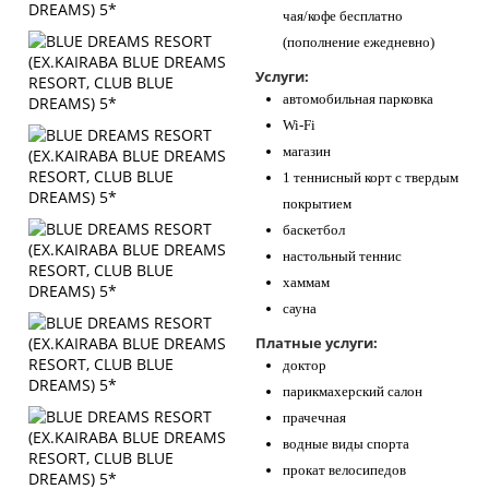
чая/кофе бесплатно
(пополнение ежедневно)
Услуги:
автомобильная парковка
Wi-Fi
магазин
1 теннисный корт с твердым
покрытием
баскетбол
настольный теннис
хаммам
сауна
Платные услуги:
доктор
парикмахерский салон
прачечная
водные виды спорта
прокат велосипедов