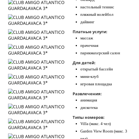
настольный теннис
пляжный волейбол
дайвинг
Платные услуги:
массаж
прачечная
парикмахерский салон
Для детей:
открытый бассейн
мини-клуб
игровая площадка
Развлечения:
анимация
дискотека
Типы номеров:
Villa (макс. 4 чел)
Garden View Room (макс. 3
чел)