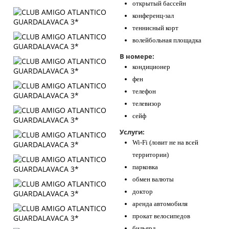
открытый бассейн
конференц-зал
теннисный корт
волейбольная площадка
В номере:
кондиционер
фен
телефон
телевизор
сейф
Услуги:
Wi-Fi (ловит не на всей
территории)
парковка
обмен валюты
доктор
аренда автомобиля
прокат велосипедов
бильярд