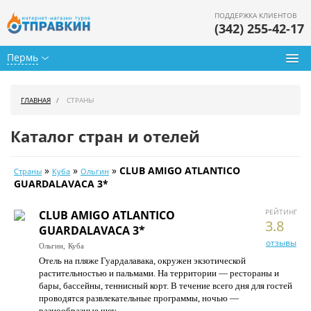
ПОДДЕРЖКА КЛИЕНТОВ
(342) 255-42-17
Пермь
Туры из Перми
ГЛАВНАЯ
СТРАНЫ
Подбор тура
Каталог стран и отелей
Горящие туры
»
»
»
CLUB AMIGO ATLANTICO
Страны
Куба
Ольгин
Календарь туров
GUARDALAVACA 3*
Цены дня
РЕЙТИНГ
CLUB AMIGO ATLANTICO
3.8
GUARDALAVACA 3*
Страны
отзывы
Ольгин,
Куба
Отель на пляже Гуардалавака, окружен экзотической
Как купить
растительностью и пальмами. На территории — рестораны и
бары, бассейны, теннисный корт. В течение всего дня для гостей
О нас
проводятся развлекательные программы, ночью —
разнообразные шоу.