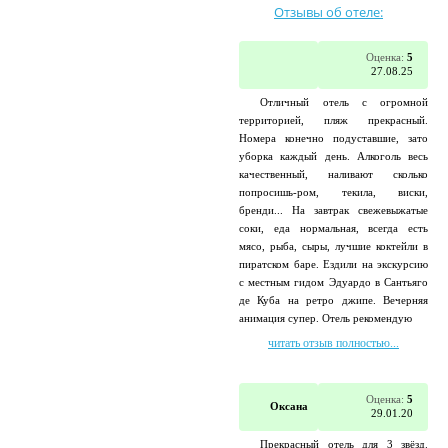
Отзывы об отеле:
Оценка:
5
27.08.25
Отличный отель с огромной
территорией, пляж прекрасный.
Номера конечно подуставшие, зато
уборка каждый день. Алкоголь весь
качественный, наливают сколько
попросишь-ром, текила, виски,
бренди... На завтрак свежевыжатые
соки, еда нормальная, всегда есть
мясо, рыба, сыры, лучшие коктейли в
пиратском баре. Ездили на экскурсию
с местным гидом Эдуардо в Сантьяго
де Куба на ретро джипе. Вечерняя
анимация супер. Отель рекомендую
читать отзыв полностью...
Оценка:
5
Оксана
29.01.20
Прекрасный отель для 3 звёзд.