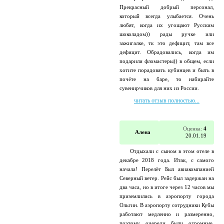
Прекрасный добрый персонал,
который всегда улыбается. Очень
любят, когда их угощают Русским
шоколадом)) рады ручке или
зажигалке, тк это дефицит, там все
дефицит. Обрадовались, когда им
подарили фломастеры)) в общем, если
хотите порадовать кубинцев и быть в
почёте на баре, то набирайте
сувенирчиков для них из России.
читать отзыв полностью...
Оценка:
4
Алена
20.01.19
Отдыхали с сыном в этом отеле в
декабре 2018 года. Итак, с самого
начала! Перелёт Был авиакомпанией
Северный ветер. Рейс был задержан на
два часа, но в итоге через 12 часов мы
приземлились в аэропорту города
Ольгин. В аэропорту сотрудники Кубы
работают медленно и размеренно,
поэтому очереди были огромные.