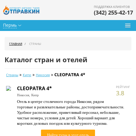
ПОДДЕРЖКА КЛИЕНТОВ
(342) 255-42-17
Пермь
Туры из Перми
ГЛАВНАЯ
СТРАНЫ
Подбор тура
Каталог стран и отелей
Горящие туры
»
»
»
CLEOPATRA 4*
Страны
Кипр
Никосия
Календарь туров
РЕЙТИНГ
CLEOPATRA 4*
Цены дня
3.8
Никосия,
Кипр
Отель в центре столичного города Никосии, рядом
Страны
торговые и развлекательные районы, достопримечательности.
Удобное расположение, приветливый персонал, небольшие,
Как купить
чистые номера, условия для детей. Хороший вариант для
коротких деловых поездок или культурного туризма.
О нас
Найти туры в этот отель