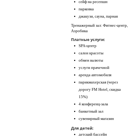
сейф на ресепшн
парковка
джакузи, сауна, парная
Тренажерный зал: Фитнес-центр,
Аэробика
Платные услуги:
SPA-центр
салон красоты
обмен валюты
услуги прачечной
аренда автомобиля
парикмахерская (через
дорогу FM Hotel, скидка
15%)
4 конференц-зала
банкетный зал
сувенирный магазин
Для детей:
детский бассейн