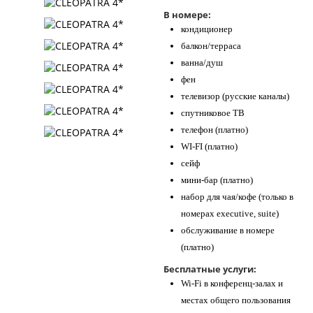
В номере:
кондиционер
балкон/терраса
ванна/душ
фен
телевизор (русские каналы)
спутниковое ТВ
телефон (платно)
WI-FI (платно)
сейф
мини-бар (платно)
набор для чая/кофе (только в
номерах executive, suite)
обслуживание в номере
(платно)
Бесплатные услуги:
Wi-Fi в конференц-залах и
местах общего пользования