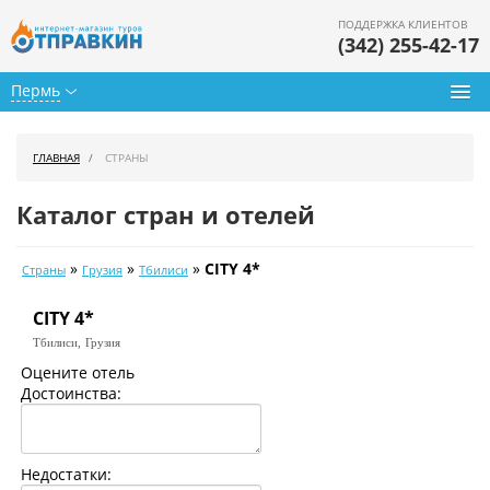
ПОДДЕРЖКА КЛИЕНТОВ
(342) 255-42-17
Пермь
Туры из Перми
ГЛАВНАЯ
СТРАНЫ
Подбор тура
Каталог стран и отелей
Горящие туры
»
»
»
CITY 4*
Страны
Грузия
Тбилиси
Календарь туров
CITY 4*
Цены дня
Тбилиси,
Грузия
Страны
Оцените отель
Достоинства:
Как купить
О нас
Недостатки: