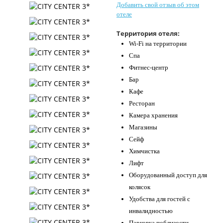
Добавить свой отзыв об этом
Контакты
отеле
Территория отеля:
Wi-Fi на территории
Спа
Фитнес-центр
Бар
Кафе
Ресторан
Камера хранения
Магазины
Сейф
Химчистка
Лифт
Оборудованный доступ для
колясок
Удобства для гостей с
инвалидностью
Парковка поблизости