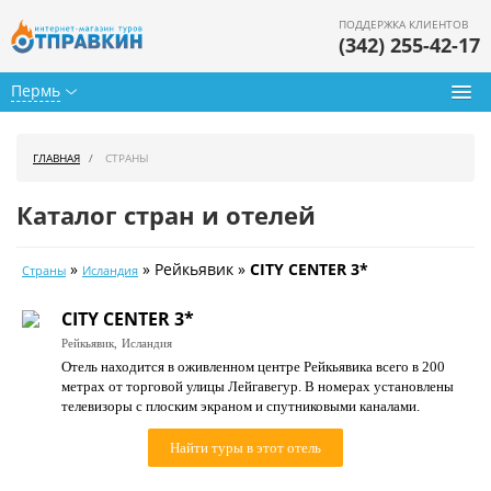
ПОДДЕРЖКА КЛИЕНТОВ
(342) 255-42-17
Пермь
Туры из Перми
ГЛАВНАЯ
СТРАНЫ
Подбор тура
Каталог стран и отелей
Горящие туры
»
» Рейкьявик »
CITY CENTER 3*
Страны
Исландия
Календарь туров
CITY CENTER 3*
Цены дня
Рейкьявик,
Исландия
Отель находится в оживленном центре Рейкьявика всего в 200
Страны
метрах от торговой улицы Лейгавегур. В номерах установлены
телевизоры с плоским экраном и спутниковыми каналами.
Как купить
Найти туры в этот отель
О нас